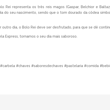
o Rei representa os três reis magos (Gaspar, Belchior e Balta
ia do seu nascimento, sendo que o tom dourado da côdea simbol
outro dia, o Bolo Rei deve ser desfrutado, para que se dê continu
la Express, tornamos o seu dia mais saboroso.
#carbela #chaves #saboresdechaves #pastelaria #comida #bebi