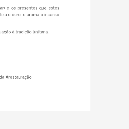
zar) e os presentes que estes
iza o ouro, o aroma o incenso
ação à tradição lusitana.
da #restauração