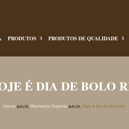
A
PRODUTOS
PRODUTOS DE QUALIDADE
OJE É DIA DE BOLO R
Home
Momentos Express
Hoje é dia de Bolo Rei
&#x39;
&#x39;