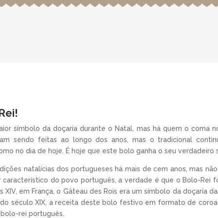
Rei!
maior símbolo da doçaria durante o Natal, mas há quem o coma no
oram sendo feitas ao longo dos anos, mas o tradicional conti
omo no dia de hoje. É hoje que este bolo ganha o seu verdadeiro 
adições natalícias dos portugueses há mais de cem anos, mas não
r característico do povo português, a verdade é que o Bolo-Rei f
s XIV, em França, o Gâteau des Rois era um símbolo da doçaria d
 século XIX, a receita deste bolo festivo em formato de coroa f
 bolo-rei português.