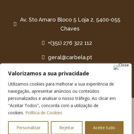
Av. Sto Amaro Bloco 5 Loja 2, 5400-055

Chaves
+(351) 276 322 112

geral@carbela.pt

Valorizamos a sua privacidade
Utilizamos cookies para melhorar a sua experiência de
navegação, apresentar anúncios ou conteúdos
personalizados e analisar o nosso tráfego. Ao clicar em
"Aceitar Todos", concorda com a utilização de
Powered by
Brand 22
© 2022
Momentos
cookies.
Política de Cookies
Carbela
em Chaves – Pastelaria Em Chaves
Personalizar
Rejeitar
Aceite tudo
Política De Privacidade
|
Termos de Uso