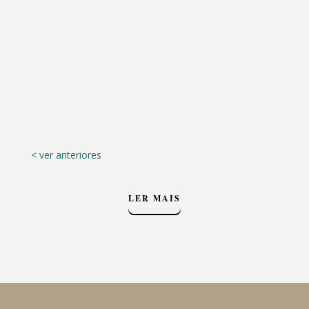
Em pleno coração de Chaves, a Momentos
Carbela Express é muito mais do que uma
cafetaria…
< ver anteriores
LER MAIS