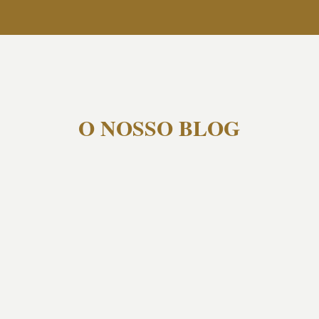
O NOSSO BLOG
Agosto em Chaves é sinónimo de calor, boa
disposição e vontade de aproveitar o que
temos de melhor por perto…