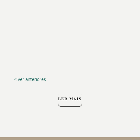
Em pleno coração de Chaves, a Momentos
Carbela Express é muito mais do que uma
cafetaria…
< ver anteriores
LER MAIS