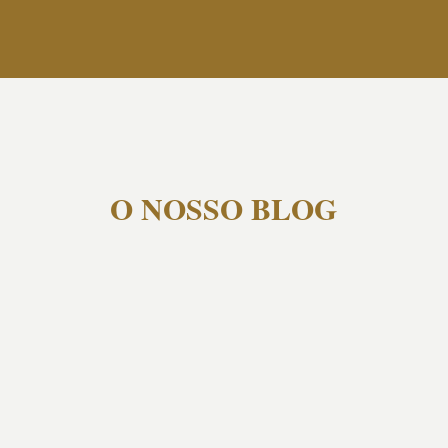
O NOSSO BLOG
Agosto em Chaves é sinónimo de calor, boa
disposição e vontade de aproveitar o que